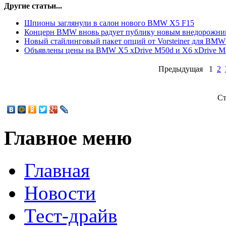
Другие статьи...
Шпионы заглянули в салон нового BMW X5 F15
Концерн BMW вновь радует публику новым внедорожни
Новый стайлинговый пакет опций от Vorsteiner для BM
Объявлены цены на BMW X5 xDrive M50d и X6 xDrive M
Предыдущая
1
2
Ст
Главное меню
Главная
Новости
Тест-драйв