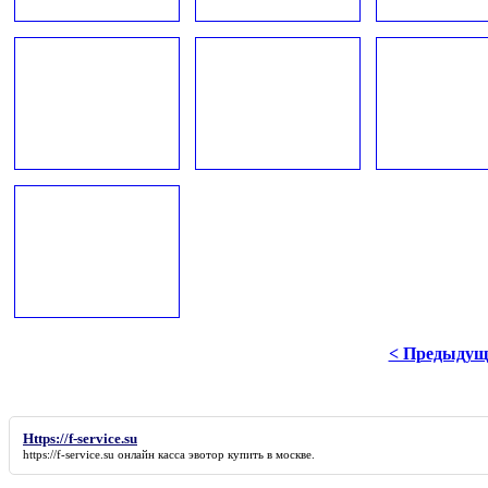
< Предыдущ
Https://f-service.su
https://f-service.su
онлайн касса эвотор купить в москве.